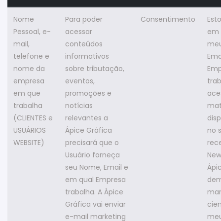
Nome
Para poder
Consentimento
Est
Pessoal, e-
acessar
em 
mail,
conteúdos
meu
telefone e
informativos
Ema
nome da
sobre tributação,
Emp
empresa
eventos,
tra
em que
promoções e
ace
trabalha
notícias
mat
(CLIENTES e
relevantes a
disp
USUÁRIOS
Ápice Gráfica
no s
WEBSITE)
precisará que o
rec
Usuário forneça
New
seu Nome, Email e
Ápi
em qual Empresa
dem
trabalha. A Ápice
mar
Gráfica vai enviar
cie
e-mail marketing
meu