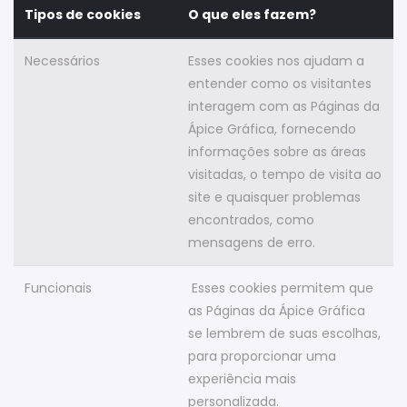
Tipos de cookies
O que eles fazem?
Necessários
Esses cookies nos ajudam a
entender como os visitantes
interagem com as Páginas da
Ápice Gráfica, fornecendo
informações sobre as áreas
visitadas, o tempo de visita ao
site e quaisquer problemas
encontrados, como
mensagens de erro.
Funcionais
Esses cookies permitem que
as Páginas da Ápice Gráfica
se lembrem de suas escolhas,
para proporcionar uma
experiência mais
personalizada.