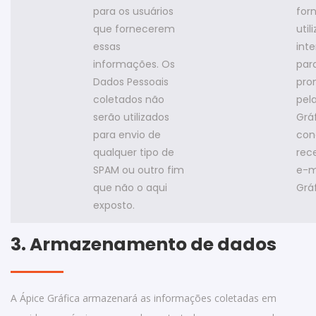
para os usuários
for
que fornecerem
util
essas
int
informações. Os
para
Dados Pessoais
pro
coletados não
pel
serão utilizados
Grá
para envio de
con
qualquer tipo de
rec
SPAM ou outro fim
e-m
que não o aqui
Gráf
exposto.
3. Armazenamento de dados
A Ápice Gráfica armazenará as informações coletadas em