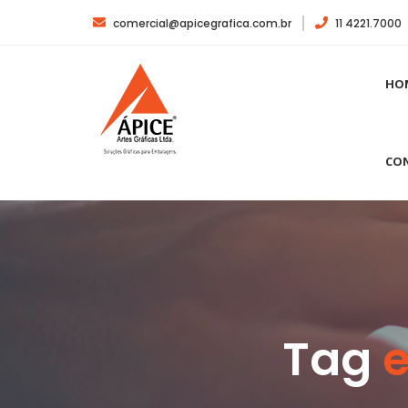
comercial@apicegrafica.com.br
11 4221.7000
HO
CO
Tag